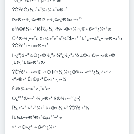
ÝÒÝóÓ¿­½¸·²»²¾»¼·»²»® ·³
Þ»®»·½¸ ¼»® Þ´»½¸¾»¿®¾»·¬«²¹
ø³ñ©ñ¼÷ ·³ îóÍ½¸·½¸¬¾»¬®·»¾ ×¸®» ß«º¹¿¾»²æ
Û·²®·½¸¬»²ô Þ»¼·»²»² «²¼ Î$­¬»² ª±² ¿«¬±³¿¬·­·»®¬»²ô
ÝÒÝó¹»­¬»«»®¬»²
Í¬¿²¦ó «²¼ Ô¿­»®­½¸²»·¼³¿­½¸·²»²ô ­±©·» ©»·¬»®»®
¸±½¸³±¼»®²»®
ÝÒÝó¹»­¬»«»®¬»® Þ´»½¸¾»¿®¾»·¬«²¹­³¿­½¸·²»² ·²
«²­»®»³ É»®µ ·² É·»­»²¬¸»·¼
É·® ¾·»¬»² ×¸²»²æ
Ô¿²¹º®·­¬·¹ ­·½¸»®»² ß®¾»·¬­°´¿¬¦
Í½¸«´«²¹»² ·² ¼»² Þ»®»·½¸»² ÝÒÝó «²¼
Î±¾±¬»®¹®«²¼µ»²²¬²·­­»
×²¬»®»­­¿²¬» ß«º¹¿¾»²