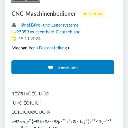
CNC-Maschinenbediener
merken
Hänel Büro- und Lagersysteme
97353 Wiesentheid, Deutschland
Veröffentlicht
:
15.11.2024
Mechaniker
+
Festanstellung
+
Bewerben
ßËÝØ Í×ÛÉÛÎÜÛÒ
ÌÛ×Ô ËÒÍÛÎÛÍ
ËÒÌÛÎÒÛØÓÛÒ Íÿ
É·® ­«½¸»² ¦«® Ê»®­¬<®µ«²¹ «²­»®»­ Ì»¿³­ ¦«³ ²<½¸­¬³*¹
´·½¸»² Æ»·¬°«²µ¬ »·²»²æ