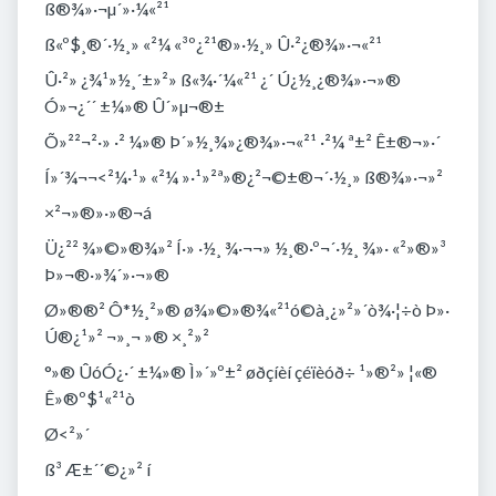
ß®¾»·¬­µ´»·¼«²¹
ß«­º$¸®´·½¸» «²¼ «³º¿²¹®»·½¸» Û·²¿®¾»·¬«²¹
Û·²» ¿¾¹»­½¸´±­­»²» ß«­¾·´¼«²¹ ¿´­ Ú¿½¸¿®¾»·¬»®
Ó»¬¿´´ ±¼»® Û´»µ¬®±
Õ»²²¬²·­­» ·² ¼»® Þ´»½¸¾»¿®¾»·¬«²¹ ­·²¼ ª±² Ê±®¬»·´
Í»´¾­¬­¬<²¼·¹»­ «²¼ »·¹»²ª»®¿²¬©±®¬´·½¸»­ ß®¾»·¬»²
×²¬»®»­­·»®¬á
Ü¿²² ¾»©»®¾»² Í·» ­·½¸ ¾·¬¬» ­½¸®·º¬´·½¸ ¾»· «²­»®»³
Þ»¬®·»¾­´»·¬»®
Ø»®®² Ô*½¸²»® ø¾»©»®¾«²¹ó©à¸¿»²»´ò¾·¦÷ò Þ»·
Ú®¿¹»² ­¬»¸¬ »® ×¸²»²
°»® ÛóÓ¿·´ ±¼»® Ì»´»º±² øðçíèí çéïèóð÷ ¹»®²» ¦«®
Ê»®º$¹«²¹ò
Ø<²»´
ß³ Æ±´´©¿­»² í