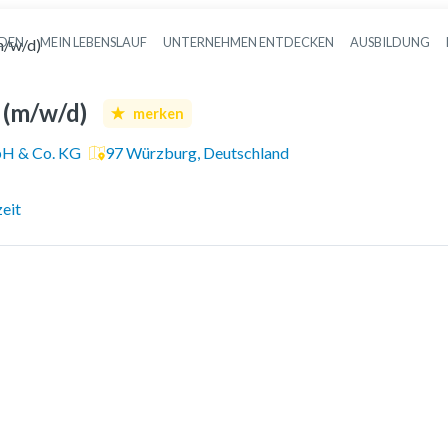
NDEN
MEIN LEBENSLAUF
UNTERNEHMEN ENTDECKEN
AUSBILDUNG
m/w/d)
Haupt-Navigation
 (m/w/d)
merken
bH & Co. KG
97 Würzburg, Deutschland
zeit