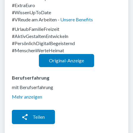
#ExtraEuro
#WissenUpToDate
#VReude am Arbeiten -
Unsere Benefits
#UrlaubFamilieFreizeit
#AktivGestaltenEntwickeln
#PersönlichDigitalBegeisternd
#MenschenWerteHeimat
Original-Anzeige
Berufserfahrung
mit Berufserfahrung
Mehr anzeigen
Teilen