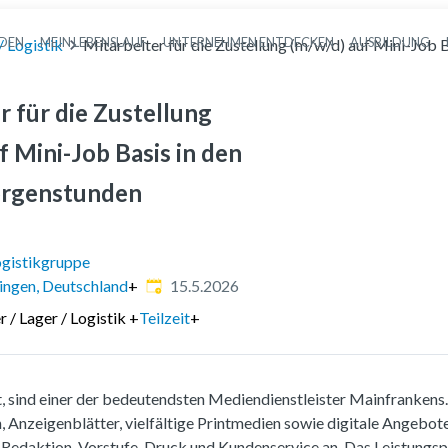
NDEN
MEIN LEBENSLAUF
UNTERNEHMEN ENTDECKEN
AUSBILDUNG
/ Logistik
Mitarbeiter für die Zustellung (m/w/d) auf Mini-Job
Haupt-Navigation
r für die Zustellung
f Mini-Job Basis in den
orgenstunden
gistikgruppe
Veröffentlicht
:
ingen, Deutschland
+
15.5.2026
 / Lager / Logistik
+
Teilzeit
+
 sind einer der bedeutendsten Mediendienstleister Mainfrankens
 Anzeigenblätter, vielfältige Printmedien sowie digitale Angebote
 Redaktion, Vorstufe, Druck und Kundenservice an. Das Leistungsp