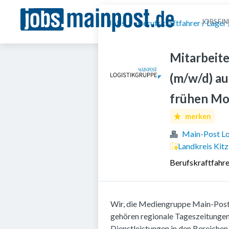
JOBS FI
Jobs
Berufskraftfahrer / Lager 
Mitarbeite
(m/w/d) au
frühen M
merken
Main-Post Lo
Landkreis Kitz
Berufskraftfahrer
Wir, die Mediengruppe Main-Post,
gehören regionale Tageszeitungen,
Dienstleistungen in den Bereichen