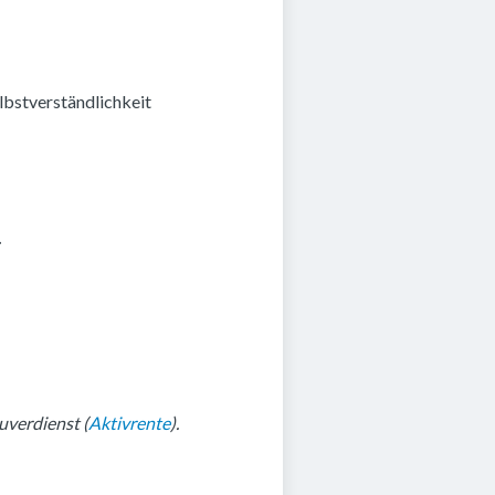
lbstverständlichkeit
.
uverdienst (
Aktivrente
).