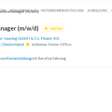
NDEN
MEIN LEBENSLAUF
UNTERNEHMEN ENTDECKEN
AUSBILDUNG
ozessmanager (m/w/d)
Haupt-Navigation
nager (m/w/d)
merken
r-Leasing GmbH & Co. Finanz-KG
t, Deutschland
teilweise Home-Office
esen
Festanstellung
mit Berufserfahrung