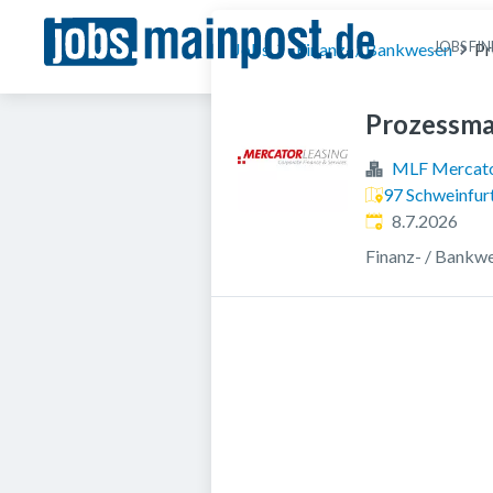
JOBS FI
Jobs
Finanz- / Bankwesen
Pr
Prozessma
MLF Mercato
97 Schweinfur
Veröffentlicht
:
8.7.2026
Finanz- / Bankw