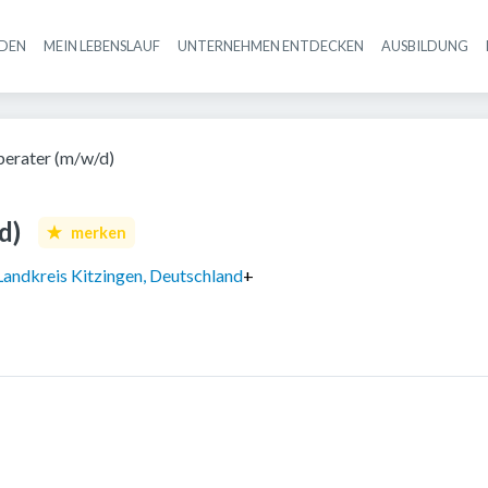
NDEN
MEIN LEBENSLAUF
UNTERNEHMEN ENTDECKEN
AUSBILDUNG
Haupt-Navigation
berater (m/w/d)
d)
merken
Landkreis Kitzingen, Deutschland
+