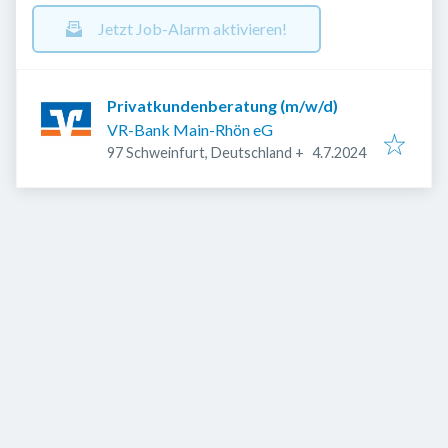
Jetzt Job-Alarm aktivieren!
Privatkundenberatung (m/w/d)
VR-Bank Main-Rhön eG
Veröffentlicht
:
97 Schweinfurt, Deutschland
+
4.7.2024