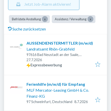
Jetzt Job-Alarm aktivieren!
Befristete Anstellung
Assistenz / Verwaltung
Suche zurücksetzen
AUSSENDIENSTERMITTLER (m/w/d)
Landratsamt Rhön-Grabfeld
97616 Bad Neustadt an der Saale,
Veröffentlicht
:
Deutschland
27.7.2026
Expressbewerbung
Ferienhilfe (m/w/d) für Empfang
MLF Mercator-Leasing GmbH & Co.
Finanz-KG
Veröffentlicht
:
97 Schweinfurt, Deutschland
8.7.2026