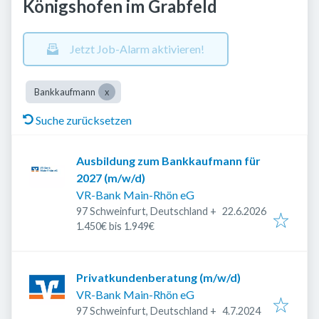
Königshofen im Grabfeld
Jetzt Job-Alarm aktivieren!
Bankkaufmann
Suche zurücksetzen
Ausbildung zum Bankkaufmann für
2027 (m/w/d)
VR-Bank Main-Rhön eG
Veröffentlicht
:
97 Schweinfurt, Deutschland
+
22.6.2026
1.450€ bis 1.949€
Privatkundenberatung (m/w/d)
VR-Bank Main-Rhön eG
Veröffentlicht
:
97 Schweinfurt, Deutschland
+
4.7.2024