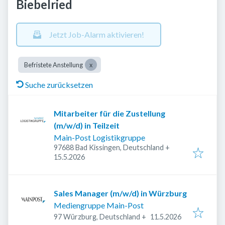
Biebelried
Jetzt Job-Alarm aktivieren!
Befristete Anstellung
Suche zurücksetzen
Mitarbeiter für die Zustellung
(m/w/d) in Teilzeit
Main-Post Logistikgruppe
97688 Bad Kissingen, Deutschland
+
Veröffentlicht
:
15.5.2026
Sales Manager (m/w/d) in Würzburg
Mediengruppe Main-Post
Veröffentlicht
:
97 Würzburg, Deutschland
+
11.5.2026