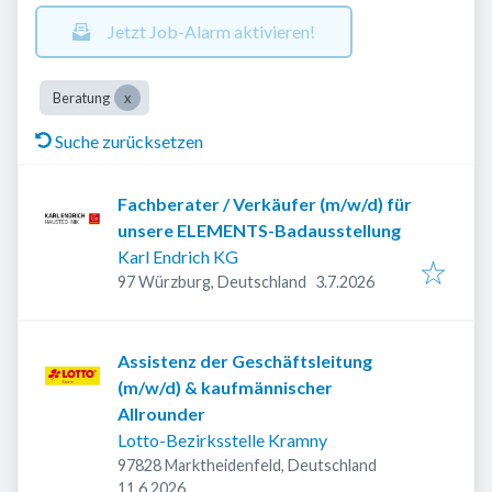
Jetzt Job-Alarm aktivieren!
Beratung
Suche zurücksetzen
Fachberater / Verkäufer (m/w/d) für
unsere ELEMENTS-Badausstellung
Karl Endrich KG
Veröffentlicht
:
97 Würzburg, Deutschland
3.7.2026
Assistenz der Geschäftsleitung
(m/w/d) & kaufmännischer
Allrounder
Lotto-Bezirksstelle Kramny
97828 Marktheidenfeld, Deutschland
Veröffentlicht
:
11.6.2026