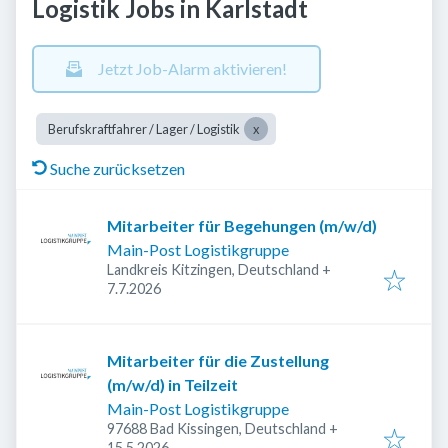
Logistik Jobs in Karlstadt
Jetzt Job-Alarm aktivieren!
Berufskraftfahrer / Lager / Logistik
Suche zurücksetzen
Mitarbeiter für Begehungen (m/w/d)
Main-Post Logistikgruppe
Landkreis Kitzingen, Deutschland
+
Veröffentlicht
:
7.7.2026
Mitarbeiter für die Zustellung
(m/w/d) in Teilzeit
Main-Post Logistikgruppe
97688 Bad Kissingen, Deutschland
+
Veröffentlicht
:
15.5.2026