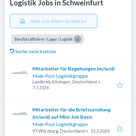
Logistik Jobs in Schweinfurt
Jetzt Job-Alarm aktivieren!
Berufskraftfahrer / Lager / Logistik
Suche zurücksetzen
Mitarbeiter für Begehungen (m/w/d)
Main-Post Logistikgruppe
Landkreis Kitzingen, Deutschland
+
Veröffentlicht
:
7.7.2026
Mitarbeiter für die Briefzustellung
(m/w/d) auf Mini-Job Basis
Main-Post Logistikgruppe
Veröffentlicht
:
97 Würzburg, Deutschland
+
15.5.2026