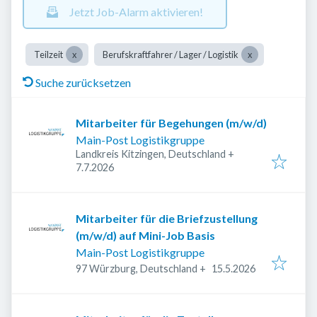
Jetzt Job-Alarm aktivieren!
Teilzeit
Berufskraftfahrer / Lager / Logistik
Suche zurücksetzen
Mitarbeiter für Begehungen (m/w/d)
Main-Post Logistikgruppe
Landkreis Kitzingen, Deutschland
+
Veröffentlicht
:
7.7.2026
Mitarbeiter für die Briefzustellung
(m/w/d) auf Mini-Job Basis
Main-Post Logistikgruppe
Veröffentlicht
:
97 Würzburg, Deutschland
+
15.5.2026