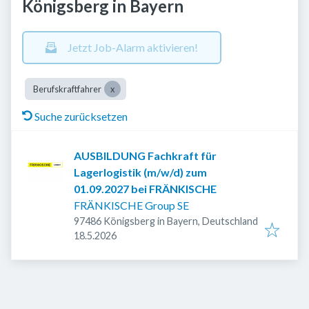
Königsberg in Bayern
Jetzt Job-Alarm aktivieren!
Berufskraftfahrer
Suche zurücksetzen
AUSBILDUNG Fachkraft für
Lagerlogistik (m/w/d) zum
01.09.2027 bei FRÄNKISCHE
FRÄNKISCHE Group SE
97486 Königsberg in Bayern, Deutschland
Veröffentlicht
:
18.5.2026