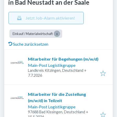
in Bad Neustadt an der Saale
Jetzt Job-Alarm aktivieren!
Einkauf / Materialwirtschaft
Suche zurücksetzen
Mitarbeiter für Begehungen (m/w/d)
Main-Post Logistikgruppe
Landkreis Kitzingen, Deutschland
+
Veröffentlicht
:
7.7.2026
Mitarbeiter für die Zustellung
(m/w/d) in Teilzeit
Main-Post Logistikgruppe
97688 Bad Kissingen, Deutschland
+
Veröffentlicht
:
15.5.2026