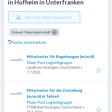
in Hofheim in Unterfranken
Jetzt Job-Alarm aktivieren!
Einkauf / Materialwirtschaft
Suche zurücksetzen
Mitarbeiter für Begehungen (m/w/d)
Main-Post Logistikgruppe
Landkreis Kitzingen, Deutschland
+
Veröffentlicht
:
7.7.2026
Mitarbeiter für die Zustellung
(m/w/d) in Teilzeit
Main-Post Logistikgruppe
97688 Bad Kissingen, Deutschland
+
Veröffentlicht
:
15.5.2026