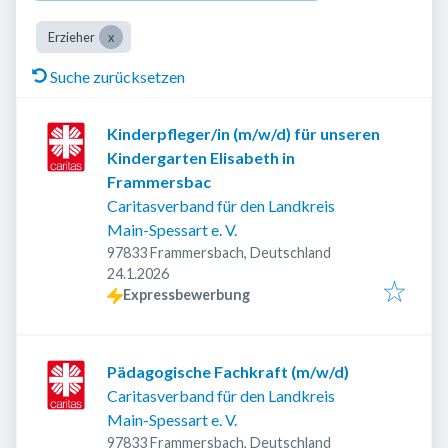
Erzieher
Suche zurücksetzen
Kinderpfleger/in (m/w/d) für unseren
Kindergarten Elisabeth in
Frammersbac
Caritasverband für den Landkreis
Main-Spessart e. V.
97833 Frammersbach, Deutschland
Veröffentlicht
:
24.1.2026
Expressbewerbung
Pädagogische Fachkraft (m/w/d)
Caritasverband für den Landkreis
Main-Spessart e. V.
97833 Frammersbach, Deutschland