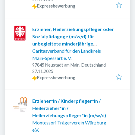
Expressbewerbung
Erzieher, Heilerziehungspfleger oder
Sozialpädagoge (m/w/d) für
unbegleitete minderjährige
Ausländer (UMA)
Caritasverband für den Landkreis
Main-Spessart e. V.
97845 Neustadt am Main, Deutschland
Veröffentlicht
:
27.11.2025
Expressbewerbung
Erzieher*in / Kinderpfleger*in /
Heilerzieher*in /
Heilerziehungspfleger*in (m/w/d)
Montessori Trägerverein Würzburg
e.V.