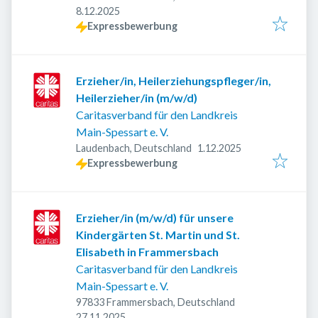
Veröffentlicht
:
8.12.2025
Expressbewerbung
Erzieher/in, Heilerziehungspfleger/in,
Heilerzieher/in (m/w/d)
Caritasverband für den Landkreis
Main-Spessart e. V.
Veröffentlicht
:
Laudenbach, Deutschland
1.12.2025
Expressbewerbung
Erzieher/in (m/w/d) für unsere
Kindergärten St. Martin und St.
Elisabeth in Frammersbach
Caritasverband für den Landkreis
Main-Spessart e. V.
97833 Frammersbach, Deutschland
Veröffentlicht
:
27.11.2025