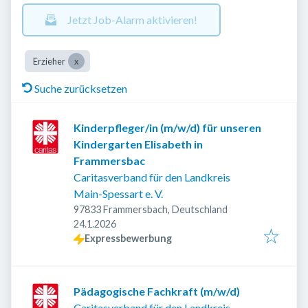
Jetzt Job-Alarm aktivieren!
Erzieher
Suche zurücksetzen
Kinderpfleger/in (m/w/d) für unseren
Kindergarten Elisabeth in
Frammersbac
Caritasverband für den Landkreis
Main-Spessart e. V.
97833 Frammersbach, Deutschland
Veröffentlicht
:
24.1.2026
Expressbewerbung
Pädagogische Fachkraft (m/w/d)
Caritasverband für den Landkreis