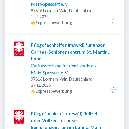
Main-Spessart e. V.
97816 Lohr am Main, Deutschland
Veröffentlicht
:
1.12.2025
Expressbewerbung
Pflegefachhelfer (m/w/d) für unser
Caritas-Seniorenzentrum St. Martin,
Lohr
Caritasverband für den Landkreis
Main-Spessart e. V.
97816 Lohr am Main, Deutschland
Veröffentlicht
:
27.11.2025
Expressbewerbung
Pflegefachkraft (m/w/d) Teilzeit
oder Vollzeit für unser
Seniorenzentrum im Lohr a. Main