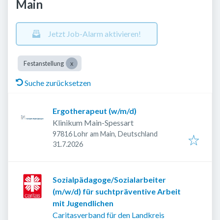
Main
Jetzt Job-Alarm aktivieren!
Festanstellung
Suche zurücksetzen
Ergotherapeut (w/m/d)
Klinikum Main-Spessart
97816 Lohr am Main, Deutschland
Veröffentlicht
:
31.7.2026
Sozialpädagoge/Sozialarbeiter
(m/w/d) für suchtpräventive Arbeit
mit Jugendlichen
Caritasverband für den Landkreis