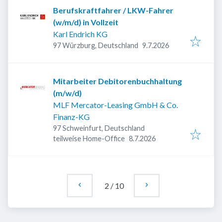
Berufskraftfahrer / LKW-Fahrer
(w/m/d) in Vollzeit
Karl Endrich KG
Veröffentlicht
:
97 Würzburg, Deutschland
9.7.2026
Mitarbeiter Debitorenbuchhaltung
(m/w/d)
MLF Mercator-Leasing GmbH & Co.
Finanz-KG
97 Schweinfurt, Deutschland
Veröffentlicht
:
teilweise Home-Office
8.7.2026
2
/
10