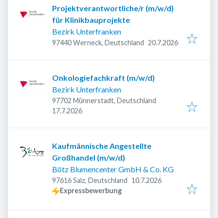
Projektverantwortliche/r (m/w/d)
für Klinikbauprojekte
Bezirk Unterfranken
Veröffentlicht
:
97440 Werneck, Deutschland
20.7.2026
Onkologiefachkraft (m/w/d)
Bezirk Unterfranken
97702 Münnerstadt, Deutschland
Veröffentlicht
:
17.7.2026
Kaufmännische Angestellte
Großhandel (m/w/d)
Bötz Blumencenter GmbH & Co. KG
Veröffentlicht
:
97616 Salz, Deutschland
10.7.2026
Expressbewerbung