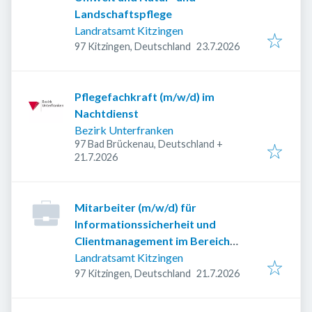
Landschaftspflege
Landratsamt Kitzingen
Veröffentlicht
:
97 Kitzingen, Deutschland
23.7.2026
Pflegefachkraft (m/w/d) im
Nachtdienst
Bezirk Unterfranken
97 Bad Brückenau, Deutschland
+
Veröffentlicht
:
21.7.2026
Mitarbeiter (m/w/d) für
Informationssicherheit und
Clientmanagement im Bereich
Informations- und
Landratsamt Kitzingen
Veröffentlicht
:
Kommunikationstechnik (IuK)
97 Kitzingen, Deutschland
21.7.2026