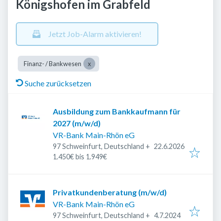
Königshofen im Grabfeld
Jetzt Job-Alarm aktivieren!
Finanz- / Bankwesen
Suche zurücksetzen
Ausbildung zum Bankkaufmann für
2027 (m/w/d)
VR-Bank Main-Rhön eG
Veröffentlicht
:
97 Schweinfurt, Deutschland
+
22.6.2026
1.450€ bis 1.949€
Privatkundenberatung (m/w/d)
VR-Bank Main-Rhön eG
Veröffentlicht
:
97 Schweinfurt, Deutschland
+
4.7.2024