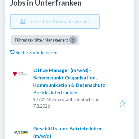
Jobs in Unterfranken
Jetzt Job-Alarm aktivieren!
Führungskräfte / Management
Suche zurücksetzen
Office Manager (m/w/d) -
Schwerpunkt Organisation,
Kommunikation & Datenschutz
Bezirk Unterfranken
97702 Münnerstadt, Deutschland
Veröffentlicht
:
7.8.2026
Geschäfts- und Betriebsleiter
(m/w/d)