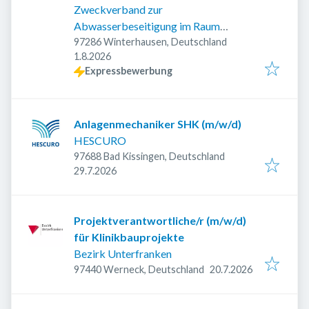
Zweckverband zur
Abwasserbeseitigung im Raum
Ochsenfurt
97286 Winterhausen, Deutschland
Veröffentlicht
:
1.8.2026
Expressbewerbung
Anlagenmechaniker SHK (m/w/d)
HESCURO
97688 Bad Kissingen, Deutschland
Veröffentlicht
:
29.7.2026
Projektverantwortliche/r (m/w/d)
für Klinikbauprojekte
Bezirk Unterfranken
Veröffentlicht
:
97440 Werneck, Deutschland
20.7.2026