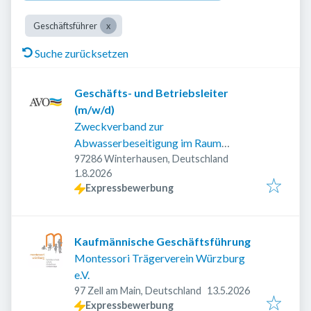
Geschäftsführer
Suche zurücksetzen
Geschäfts- und Betriebsleiter
(m/w/d)
Zweckverband zur
Abwasserbeseitigung im Raum
Ochsenfurt
97286 Winterhausen, Deutschland
Veröffentlicht
:
1.8.2026
Expressbewerbung
Kaufmännische Geschäftsführung
Montessori Trägerverein Würzburg
e.V.
Veröffentlicht
:
97 Zell am Main, Deutschland
13.5.2026
Expressbewerbung