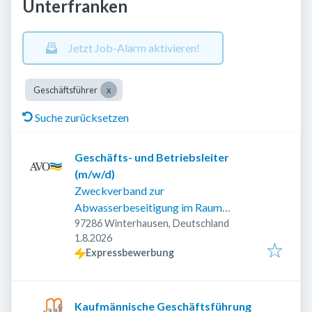
Unterfranken
Jetzt Job-Alarm aktivieren!
Geschäftsführer
Suche zurücksetzen
Geschäfts- und Betriebsleiter
(m/w/d)
Zweckverband zur
Abwasserbeseitigung im Raum
Ochsenfurt
97286 Winterhausen, Deutschland
Veröffentlicht
:
1.8.2026
Expressbewerbung
Kaufmännische Geschäftsführung