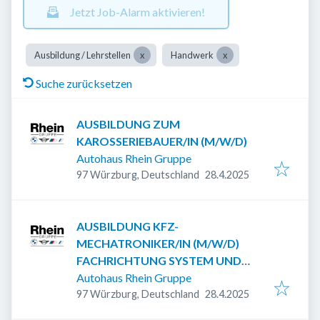
Jetzt Job-Alarm aktivieren!
Ausbildung / Lehrstellen
Handwerk
Suche zurücksetzen
AUSBILDUNG ZUM
KAROSSERIEBAUER/IN (M/W/D)
Autohaus Rhein Gruppe
Veröffentlicht
:
97 Würzburg, Deutschland
28.4.2025
AUSBILDUNG KFZ-
MECHATRONIKER/IN (M/W/D)
FACHRICHTUNG SYSTEM UND
HOCHVOLTTECHNIK
Autohaus Rhein Gruppe
Veröffentlicht
:
97 Würzburg, Deutschland
28.4.2025