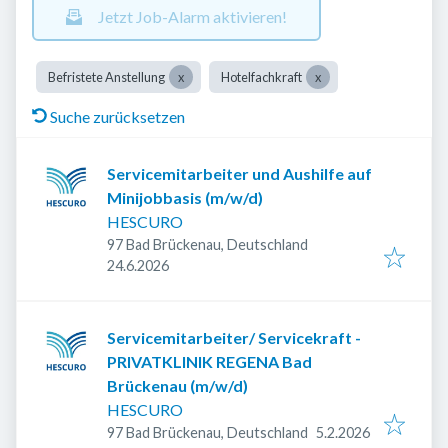
Jetzt Job-Alarm aktivieren!
Befristete Anstellung
Hotelfachkraft
Suche zurücksetzen
Servicemitarbeiter und Aushilfe auf
Minijobbasis (m/w/d)
HESCURO
97 Bad Brückenau, Deutschland
Veröffentlicht
:
24.6.2026
Servicemitarbeiter/ Servicekraft -
PRIVATKLINIK REGENA Bad
Brückenau (m/w/d)
HESCURO
Veröffentlicht
:
97 Bad Brückenau, Deutschland
5.2.2026