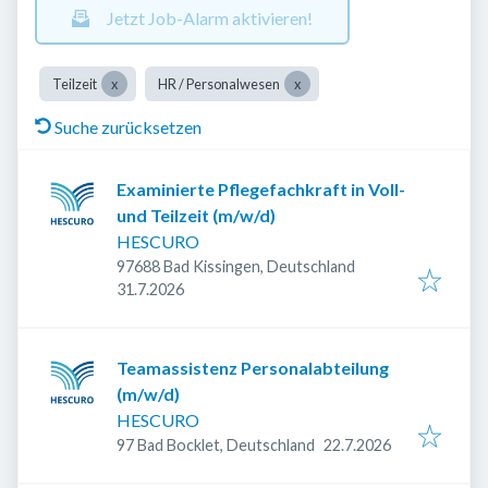
Jetzt Job-Alarm aktivieren!
Teilzeit
HR / Personalwesen
Suche zurücksetzen
Examinierte Pflegefachkraft in Voll-
und Teilzeit (m/w/d)
HESCURO
97688 Bad Kissingen, Deutschland
Veröffentlicht
:
31.7.2026
Teamassistenz Personalabteilung
(m/w/d)
HESCURO
Veröffentlicht
:
97 Bad Bocklet, Deutschland
22.7.2026