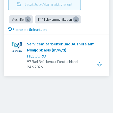
Jetzt Job-Alarm aktivieren!
Aushilfe
IT / Telekommunikation
Suche zurücksetzen
Servicemitarbeiter und Aushilfe auf
Minijobbasis (m/w/d)
HESCURO
97 Bad Brückenau, Deutschland
Veröffentlicht
:
24.6.2026