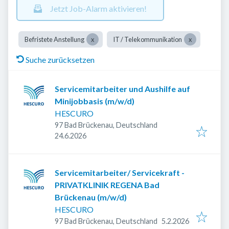
Jetzt Job-Alarm aktivieren!
Befristete Anstellung
IT / Telekommunikation
Suche zurücksetzen
Servicemitarbeiter und Aushilfe auf
Minijobbasis (m/w/d)
HESCURO
97 Bad Brückenau, Deutschland
Veröffentlicht
:
24.6.2026
Servicemitarbeiter/ Servicekraft -
PRIVATKLINIK REGENA Bad
Brückenau (m/w/d)
HESCURO
Veröffentlicht
:
97 Bad Brückenau, Deutschland
5.2.2026