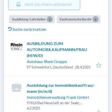
Jetzt Job-Alarm aktivieren!
Ausbildung / Lehrstellen
Kaufmännische Berufe
Suche zurücksetzen
AUSBILDUNG ZUM
AUTOMOBILKAUFMANN/FRAU
(M/W/D)
Autohaus Rhein Gruppe
Veröffentlicht
:
97 Schweinfurt, Deutschland
28.4.2025
Ausbildung zur Immobilienkauffrau/-
mann (m/w/d)
Immobilienverwaltung Frank GmbH
97616 Bad Neustadt an der Saale,
Veröffentlicht
:
Deutschland
6.2.2025