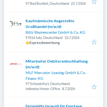
Veröffentlicht
:
97 Bad Bocklet, Deutschland
22.7.2026
Kaufmännische Angestellte
Großhandel (m/w/d)
Bötz Blumencenter GmbH & Co. KG
Veröffentlicht
:
97616 Salz, Deutschland
10.7.2026
Expressbewerbung
Mitarbeiter Debitorenbuchhaltung
(m/w/d)
MLF Mercator-Leasing GmbH & Co.
Finanz-KG
97 Schweinfurt, Deutschland
Veröffentlicht
:
teilweise Home-Office
8.7.2026
Ferienhilfe (m/w/d) für Empfang