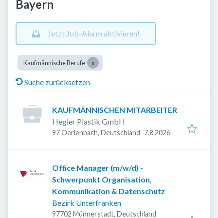
Bayern
Jetzt Job-Alarm aktivieren!
Kaufmännische Berufe
Suche zurücksetzen
KAUFMÄNNISCHEN MITARBEITER
Hegler Plastik GmbH
Veröffentlicht
:
97 Oerlenbach, Deutschland
7.8.2026
Office Manager (m/w/d) -
Schwerpunkt Organisation,
Kommunikation & Datenschutz
Bezirk Unterfranken
97702 Münnerstadt, Deutschland