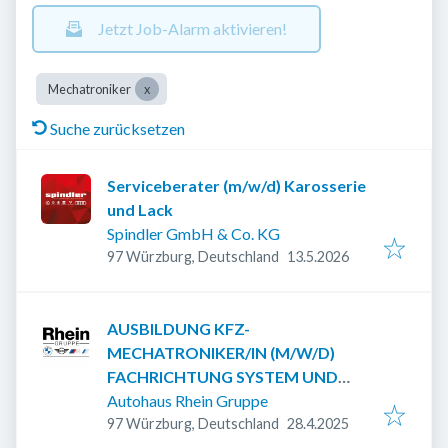
Jetzt Job-Alarm aktivieren!
Mechatroniker
Suche zurücksetzen
Serviceberater (m/w/d) Karosserie
und Lack
Spindler GmbH & Co. KG
Veröffentlicht
:
97 Würzburg, Deutschland
13.5.2026
AUSBILDUNG KFZ-
MECHATRONIKER/IN (M/W/D)
FACHRICHTUNG SYSTEM UND
HOCHVOLTTECHNIK
Autohaus Rhein Gruppe
Veröffentlicht
:
97 Würzburg, Deutschland
28.4.2025