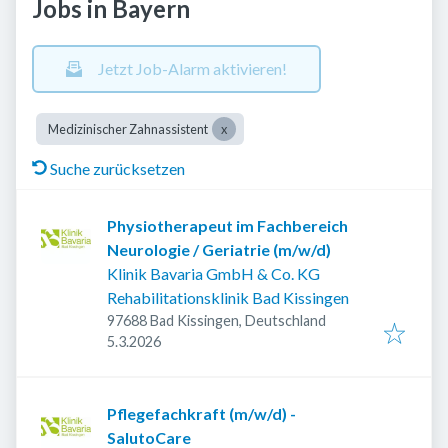
Jobs in Bayern
Jetzt Job-Alarm aktivieren!
Medizinischer Zahnassistent
Suche zurücksetzen
Physiotherapeut im Fachbereich
Neurologie / Geriatrie (m/w/d)
Klinik Bavaria GmbH & Co. KG
Rehabilitationsklinik Bad Kissingen
97688 Bad Kissingen, Deutschland
Veröffentlicht
:
5.3.2026
Pflegefachkraft (m/w/d) -
SalutoCare