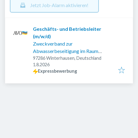
Jetzt Job-Alarm aktivieren!
Geschäfts- und Betriebsleiter
(m/w/d)
Zweckverband zur
Abwasserbeseitigung im Raum
Ochsenfurt
97286 Winterhausen, Deutschland
Veröffentlicht
:
1.8.2026
Expressbewerbung