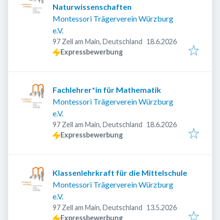
Naturwissenschaften
Montessori Trägerverein Würzburg
e.V.
Veröffentlicht
:
97 Zell am Main, Deutschland
18.6.2026
Expressbewerbung
Fachlehrer*in für Mathematik
Montessori Trägerverein Würzburg
e.V.
Veröffentlicht
:
97 Zell am Main, Deutschland
18.6.2026
Expressbewerbung
Klassenlehrkraft für die Mittelschule
Montessori Trägerverein Würzburg
e.V.
Veröffentlicht
:
97 Zell am Main, Deutschland
13.5.2026
Expressbewerbung