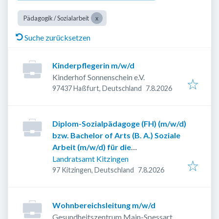
Pädagogik / Sozialarbeit
Suche zurücksetzen
Kinderpflegerin m/w/d
Kinderhof Sonnenschein e.V.
Veröffentlicht
:
97437 Haßfurt, Deutschland
7.8.2026
Diplom-Sozialpädagoge (FH) (m/w/d)
bzw. Bachelor of Arts (B. A.) Soziale
Arbeit (m/w/d) für die
Bezirkssozialarbeit
Landratsamt Kitzingen
Veröffentlicht
:
97 Kitzingen, Deutschland
7.8.2026
Wohnbereichsleitung m/w/d
Gesundheitszentrum Main-Spessart