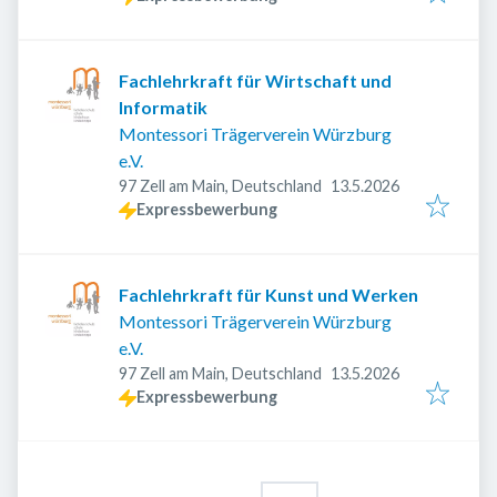
Fachlehrkraft für Wirtschaft und
Informatik
Montessori Trägerverein Würzburg
e.V.
Veröffentlicht
:
97 Zell am Main, Deutschland
13.5.2026
Expressbewerbung
Fachlehrkraft für Kunst und Werken
Montessori Trägerverein Würzburg
e.V.
Veröffentlicht
:
97 Zell am Main, Deutschland
13.5.2026
Expressbewerbung