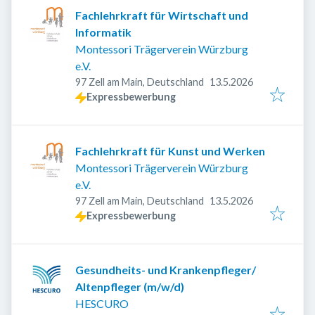
Fachlehrkraft für Wirtschaft und
Informatik
Montessori Trägerverein Würzburg
e.V.
Veröffentlicht
:
97 Zell am Main, Deutschland
13.5.2026
Expressbewerbung
Fachlehrkraft für Kunst und Werken
Montessori Trägerverein Würzburg
e.V.
Veröffentlicht
:
97 Zell am Main, Deutschland
13.5.2026
Expressbewerbung
Gesundheits- und Krankenpfleger/
Altenpfleger (m/w/d)
HESCURO