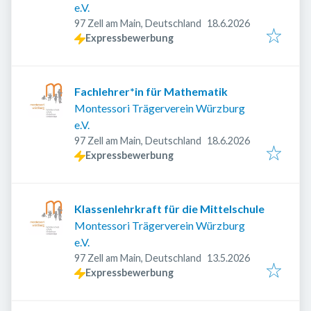
e.V.
Veröffentlicht
:
97 Zell am Main, Deutschland
18.6.2026
Expressbewerbung
Fachlehrer*in für Mathematik
Montessori Trägerverein Würzburg
e.V.
Veröffentlicht
:
97 Zell am Main, Deutschland
18.6.2026
Expressbewerbung
Klassenlehrkraft für die Mittelschule
Montessori Trägerverein Würzburg
e.V.
Veröffentlicht
:
97 Zell am Main, Deutschland
13.5.2026
Expressbewerbung