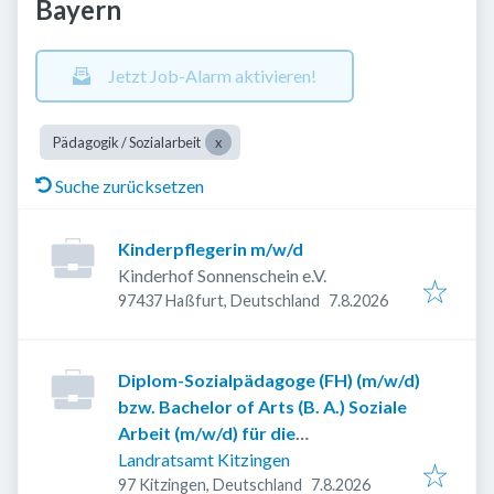
Bayern
Jetzt Job-Alarm aktivieren!
Pädagogik / Sozialarbeit
Suche zurücksetzen
Kinderpflegerin m/w/d
Kinderhof Sonnenschein e.V.
Veröffentlicht
:
97437 Haßfurt, Deutschland
7.8.2026
Diplom-Sozialpädagoge (FH) (m/w/d)
bzw. Bachelor of Arts (B. A.) Soziale
Arbeit (m/w/d) für die
Bezirkssozialarbeit
Landratsamt Kitzingen
Veröffentlicht
:
97 Kitzingen, Deutschland
7.8.2026