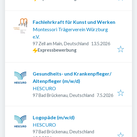
Fachlehrkraft für Kunst und Werken
Montessori Trägerverein Würzburg
e.V.
Veröffentlicht
:
97 Zell am Main, Deutschland
13.5.2026
Expressbewerbung
Gesundheits- und Krankenpfleger/
Altenpfleger (m/w/d)
HESCURO
Veröffentlicht
:
97 Bad Brückenau, Deutschland
7.5.2026
Logopäde (m/w/d)
HESCURO
97 Bad Brückenau, Deutschland