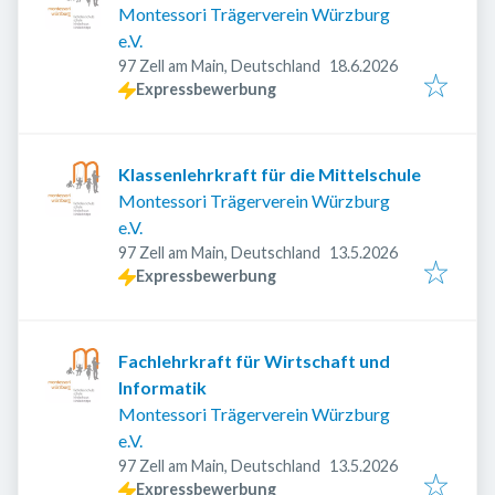
Montessori Trägerverein Würzburg
e.V.
Veröffentlicht
:
97 Zell am Main, Deutschland
18.6.2026
Expressbewerbung
Klassenlehrkraft für die Mittelschule
Montessori Trägerverein Würzburg
e.V.
Veröffentlicht
:
97 Zell am Main, Deutschland
13.5.2026
Expressbewerbung
Fachlehrkraft für Wirtschaft und
Informatik
Montessori Trägerverein Würzburg
e.V.
Veröffentlicht
:
97 Zell am Main, Deutschland
13.5.2026
Expressbewerbung