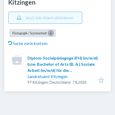
Kitzingen
Jetzt Job-Alarm aktivieren!
Pädagogik / Sozialarbeit
Suche zurücksetzen
Diplom-Sozialpädagoge (FH) (m/w/d)
bzw. Bachelor of Arts (B. A.) Soziale
Arbeit (m/w/d) für die
Bezirkssozialarbeit
Landratsamt Kitzingen
Veröffentlicht
:
97 Kitzingen, Deutschland
7.8.2026