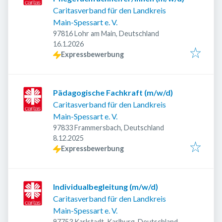
Caritasverband für den Landkreis
Main-Spessart e. V.
97816 Lohr am Main, Deutschland
Veröffentlicht
:
16.1.2026
Expressbewerbung
Pädagogische Fachkraft (m/w/d)
Caritasverband für den Landkreis
Main-Spessart e. V.
97833 Frammersbach, Deutschland
Veröffentlicht
:
8.12.2025
Expressbewerbung
Individualbegleitung (m/w/d)
Caritasverband für den Landkreis
Main-Spessart e. V.
97753 Karlstadt-Karlburg, Deutschland