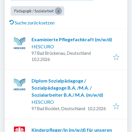
Pädagogik / Sozialarbeit
Suche zurücksetzen
Examinierte Pflegefachkraft (m/w/d)
HESCURO
97 Bad Brückenau, Deutschland
Veröffentlicht
:
10.2.2026
Diplom Sozialpädagoge /
Sozialpädagoge B.A. /M.A. /
Sozialarbeiter B.A./ M.A. (m/w/d)
HESCURO
Veröffentlicht
:
97 Bad Bocklet, Deutschland
10.2.2026
Kinderpfleger/in (m/w/d) für unseren