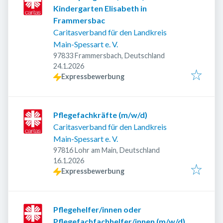
Kindergarten Elisabeth in
Frammersbac
Caritasverband für den Landkreis
Main-Spessart e. V.
97833 Frammersbach, Deutschland
Veröffentlicht
:
24.1.2026
Expressbewerbung
Pflegefachkräfte (m/w/d)
Caritasverband für den Landkreis
Main-Spessart e. V.
97816 Lohr am Main, Deutschland
Veröffentlicht
:
16.1.2026
Expressbewerbung
Pflegehelfer/innen oder
Pflegefachfachhelfer/innen (m/w/d)