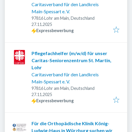
Caritasverband für den Landkreis
Main-Spessart e. V.
97816 Lohr am Main, Deutschland
Veröffentlicht
:
27.11.2025
Expressbewerbung
Pflegefachhelfer (m/w/d) für unser
Caritas-Seniorenzentrum St. Martin,
Lohr
Caritasverband für den Landkreis
Main-Spessart e. V.
97816 Lohr am Main, Deutschland
Veröffentlicht
:
27.11.2025
Expressbewerbung
Für die Orthopädische Klinik König-
Ludwig-Haus in Würzburg suchen wir