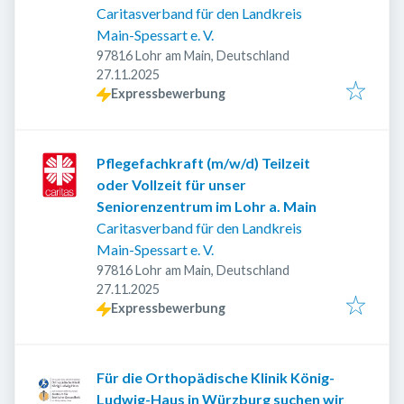
Caritasverband für den Landkreis
Main-Spessart e. V.
97816 Lohr am Main, Deutschland
Veröffentlicht
:
27.11.2025
Expressbewerbung
Pflegefachkraft (m/w/d) Teilzeit
oder Vollzeit für unser
Seniorenzentrum im Lohr a. Main
Caritasverband für den Landkreis
Main-Spessart e. V.
97816 Lohr am Main, Deutschland
Veröffentlicht
:
27.11.2025
Expressbewerbung
Für die Orthopädische Klinik König-
Ludwig-Haus in Würzburg suchen wir