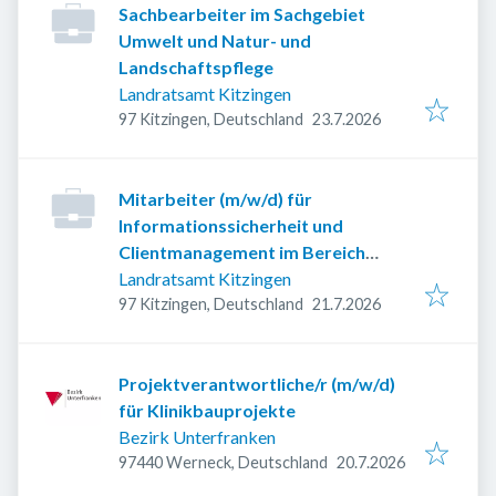
Sachbearbeiter im Sachgebiet
Umwelt und Natur- und
Landschaftspflege
Landratsamt Kitzingen
Veröffentlicht
:
97 Kitzingen, Deutschland
23.7.2026
Mitarbeiter (m/w/d) für
Informationssicherheit und
Clientmanagement im Bereich
Informations- und
Landratsamt Kitzingen
Veröffentlicht
:
Kommunikationstechnik (IuK)
97 Kitzingen, Deutschland
21.7.2026
Projektverantwortliche/r (m/w/d)
für Klinikbauprojekte
Bezirk Unterfranken
Veröffentlicht
:
97440 Werneck, Deutschland
20.7.2026