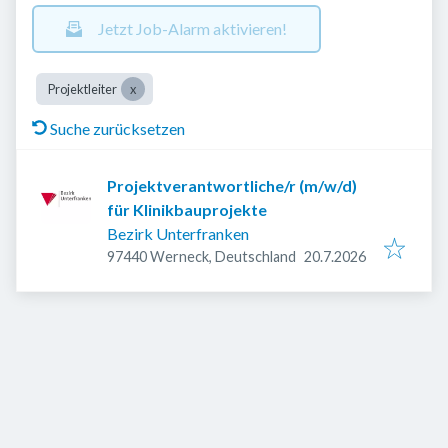
Jetzt Job-Alarm aktivieren!
Projektleiter
Suche zurücksetzen
Projektverantwortliche/r (m/w/d)
für Klinikbauprojekte
Bezirk Unterfranken
Veröffentlicht
:
97440 Werneck, Deutschland
20.7.2026