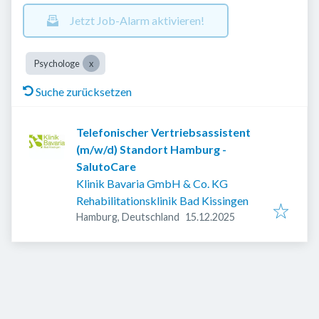
Jetzt Job-Alarm aktivieren!
Psychologe
Suche zurücksetzen
Telefonischer Vertriebsassistent
(m/w/d) Standort Hamburg -
SalutoCare
Klinik Bavaria GmbH & Co. KG
Rehabilitationsklinik Bad Kissingen
Veröffentlicht
:
Hamburg, Deutschland
15.12.2025