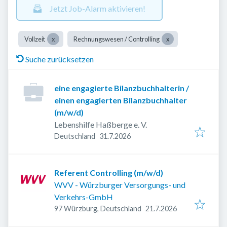
Jetzt Job-Alarm aktivieren!
Vollzeit
Rechnungswesen / Controlling
Suche zurücksetzen
eine engagierte Bilanzbuchhalterin /
einen engagierten Bilanzbuchhalter
(m/w/d)
Lebenshilfe Haßberge e. V.
Veröffentlicht
:
Deutschland
31.7.2026
Referent Controlling (m/w/d)
WVV - Würzburger Versorgungs- und
Verkehrs-GmbH
Veröffentlicht
:
97 Würzburg, Deutschland
21.7.2026