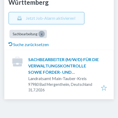
Württemberg
Jetzt Job-Alarm aktivieren!
Sachbearbeitung
Suche zurücksetzen
SACHBEARBEITER (M/W/D) FÜR DIE
VERWALTUNGSKONTROLLE
SOWIE FÖRDER- UND
AUSGLEICHSLEISTUNGEN
Landratsamt Main-Tauber-Kreis
97980 Bad Mergentheim, Deutschland
Veröffentlicht
:
31.7.2026