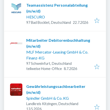
Teamassistenz Personalabteilung
(m/w/d)
HESCURO
Veröffentlicht
:
97 Bad Bocklet, Deutschland
22.7.2026
Mitarbeiter Debitorenbuchhaltung
(m/w/d)
MLF Mercator-Leasing GmbH & Co.
Finanz-KG
97 Schweinfurt, Deutschland
Veröffentlicht
:
teilweise Home-Office
8.7.2026
Gewährleistungssachbearbeiter
(m/w/d)
Spindler GmbH & Co. KG
Landkreis Kitzingen, Deutschland
Veröffentlicht
:
13.5.2026