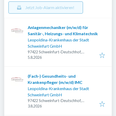
Jetzt Job-Alarm aktivieren!
Anlagenmechaniker (m/w/d) für
Sanitär-, Heizungs- und Klimatechnik
Leopoldina-Krankenhaus der Stadt
Schweinfurt GmbH
97422 Schweinfurt-Deutschhof,
Veröffentlicht
:
Deutschland
5.8.2026
(Fach-) Gesundheits- und
Krankenpfleger (m/w/d) IMC
Leopoldina-Krankenhaus der Stadt
Schweinfurt GmbH
97422 Schweinfurt-Deutschhof,
Veröffentlicht
:
Deutschland
3.8.2026