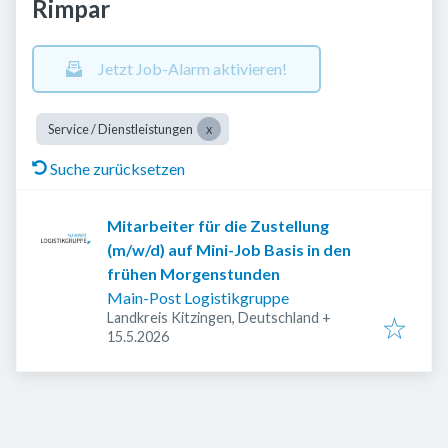
Rimpar
Jetzt Job-Alarm aktivieren!
Service / Dienstleistungen
Suche zurücksetzen
Mitarbeiter für die Zustellung
(m/w/d) auf Mini-Job Basis in den
frühen Morgenstunden
Main-Post Logistikgruppe
Landkreis Kitzingen, Deutschland
+
Veröffentlicht
:
15.5.2026